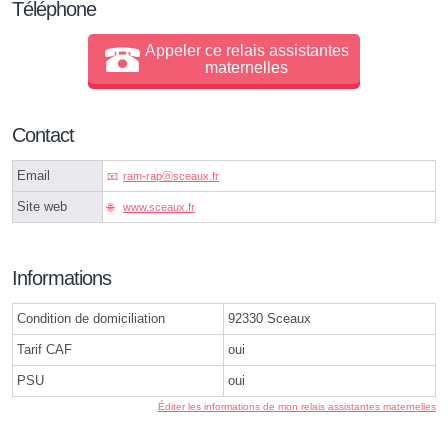
Téléphone
Appeler ce relais assistantes
maternelles
Contact
Email
ram-rapⓐsceaux.fr
Site web
www.sceaux.fr
Informations
Condition de domiciliation
92330 Sceaux
Tarif CAF
oui
PSU
oui
Éditer les informations de mon relais assistantes maternelles