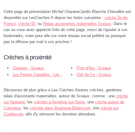
Cette page de présentation
Michel Charaire/Jardin Blanche Chevallier
est
disponible sur LesCreches.fr depuis les listes suivantes :
crèche Île-de-
France
,
crèche 92
, ou
Relais assistantes maternelles Sceaux
. Dans le
cas ou vous avez apprécié l'info de cette page, merci de l'ajouter à vos
bookmarks, voter pour elle sur votre réseau social préféré ou pourquoi
pas la diffuser par mail à vos proches !
Crèches à proximité
Charaire - Sceaux
Pom d'Api - Sceaux
Les Petites Canailles : Lpc -
Clef de Fa - Sceaux
Sceaux
Découvrez de plus grâce à Les Creches d'autres crèches, garderies,
relais d'assistante maternelles, autour de
Sceaux
, comme : une
crèche
sur Nanterre
, les
crèches à Asnières-sur-Seine
, une
crèche autour de
Colombes
, les
crèches dans Boulogne-Billancourt
, une
crèche sur
Courbevoie
, afin d'y retrouver les données attendues.