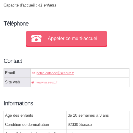
Capacité d'accueil :
41 enfants
.
Téléphone
Appeler ce multi-accueil
Contact
Email
petite-enfanceⓐsceaux.fr
Site web
www.sceaux.fr
Informations
Âge des enfants
de 10 semaines à 3 ans
Condition de domiciliation
92330 Sceaux