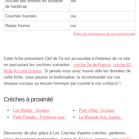
Accueil des enfants en situation
oui
de handicap
Couches fournies
oui
Repas fournis
oui
Éditer les informations de mon multi-accueil
Cette fiche présentant
Clef de Fa
est accessible à l'intérieur de ce site
en parcourant les sections suivantes :
crèche Île-de-France
,
crèche 92
,
Multi-Accueil Sceaux
. Si jamais vous avez trouvé utile les données de
cette fiche, vous pouvez la bookmarker, la
recommander
sur vos
réseaux sociaux ou encore l'envoyer par courriel à vos contacts !
Crèches à proximité
Les Blagis - Sceaux
Pom d'Api - Sceaux
Petit Paradis - Fontenay-aux-
Le Manege Aux Jouets -
Roses
Fontenay-aux-Roses
Découvrez de plus grâce à Les Creches d'autres crèches, garderies,