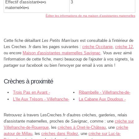
Effectif d'assistant•e•s
3
maternel•le•s
Éditer les informations de ma maison d'assistantes maternelles
Cette fiche détaillant
Les Petits Mam'ours
est consultable à l'intérieur de
Les Creches .fr dans les pages suivantes :
crèche Occitanie
,
crèche 12
,
ou encore
Maison d'assistantes maternelles Savignac
. Vous avez aimé
l'information de cette fiche, merci beaucoup de l'ajouter à vos signets, la
partager
sur
facebook
ou bien l'envoyer par email à vos amis !
Crèches à proximité
Trois Pas en Avant -
Ribambelle - Villefranche-de-
Villefranche-de-Rouergue
L'Ile Aux Trésors - Villefranche-
Rouergue
La Cabane Aux Doudous -
de-Rouergue
Villefranche-de-Rouergue
Retrouvez à travers LesCreches.fr d'autres crèches, garderies, relais
d'assistante maternelles, proches de
Savignac
, comme : une
crèche sur
Villefranche-de-Rouergue
, les
crèches à Onet-le-Château
, une
crèche
autour de Millau
, les
crèches dans Rodez
, une
crèche sur Luc-la-