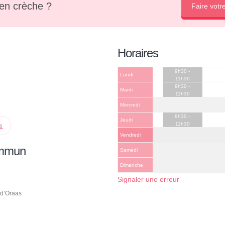
en crèche ?
Faire votr
Horaires
9h30 -
Lundi
11h30
9h30 -
Mardi
11h30
Mercredi
9h30 -
Jeudi
11h30
ps
Vendredi
ommun
Samedi
Dimanche
Signaler une erreur
 d’Oraas