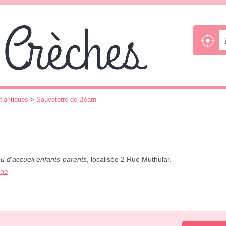
tlantiques
>
Sauveterre-de-Béarn
eu d'accueil enfants-parents
, localisée 2 Rue Muthular.
one