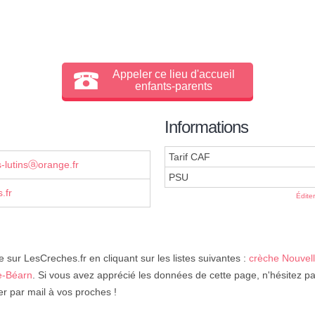
Appeler ce lieu d'accueil
enfants-parents
Informations
Tarif CAF
s-lutinsⓐorange.fr
PSU
.fr
Édite
e sur LesCreches.fr en cliquant sur les listes suivantes :
crèche Nouvell
e-Béarn
. Si vous avez apprécié les données de cette page, n'hésitez pa
er par mail à vos proches !