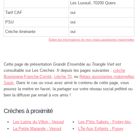
Les Luxeuil, 70200 Quers
Tarif CAF
oui
PSU
oui
Crèche itinérante
oui
Éditer les informations de mon relais assistantes maternelles
Cette page de présentation
Grandir Ensemble au Triangle Vert
est
consultable sur Les Creches .fr depuis les pages suivantes :
crèche
Bourgogne-Franche-Comté
,
crèche 70
, ou
Relais assistantes maternelles
Saulx
. Dans le cas ou vous avez aimé le contenu de cette page, vous
pouvez la mettre en favori, la
partager
sur votre réseau social préféré ou
bien la diffuser par email à vos amis !
Crèches à proximité
Les Lutins du Villon - Vesoul
Les P'tits Sabots - Frotey-lès-
La Petite Marande - Vesoul
Vesoul
L'Île Aux Enfants - Pusey