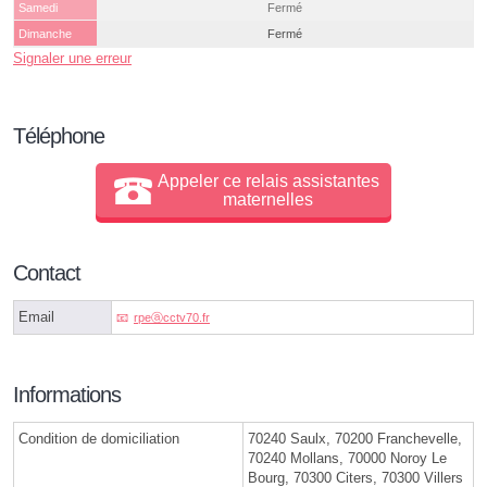
Samedi
Fermé
Dimanche
Fermé
Signaler une erreur
Téléphone
Appeler ce relais assistantes
maternelles
Contact
Email
rpeⓐcctv70.fr
Informations
Condition de domiciliation
70240 Saulx, 70200 Franchevelle,
70240 Mollans, 70000 Noroy Le
Bourg, 70300 Citers, 70300 Villers