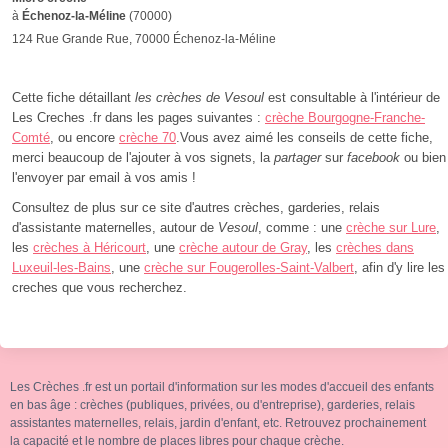
à
Échenoz-la-Méline
(70000)
124 Rue Grande Rue, 70000 Échenoz-la-Méline
Cette fiche détaillant
les crèches de Vesoul
est consultable à l'intérieur de
Les Creches .fr dans les pages suivantes :
crèche Bourgogne-Franche-
Comté
, ou encore
crèche 70
.Vous avez aimé les conseils de cette fiche,
merci beaucoup de l'ajouter à vos signets, la
partager
sur
facebook
ou bien
l'envoyer par email à vos amis !
Consultez de plus sur ce site d'autres crèches, garderies, relais
d'assistante maternelles, autour de
Vesoul
, comme : une
crèche sur Lure
,
les
crèches à Héricourt
, une
crèche autour de Gray
, les
crèches dans
Luxeuil-les-Bains
, une
crèche sur Fougerolles-Saint-Valbert
, afin d'y lire les
creches que vous recherchez.
Les Crèches .fr est un portail d'information sur les modes d'accueil des enfants
en bas âge : crèches (publiques, privées, ou d'entreprise), garderies, relais
assistantes maternelles, relais, jardin d'enfant, etc. Retrouvez prochainement
la capacité et le nombre de places libres pour chaque crèche.