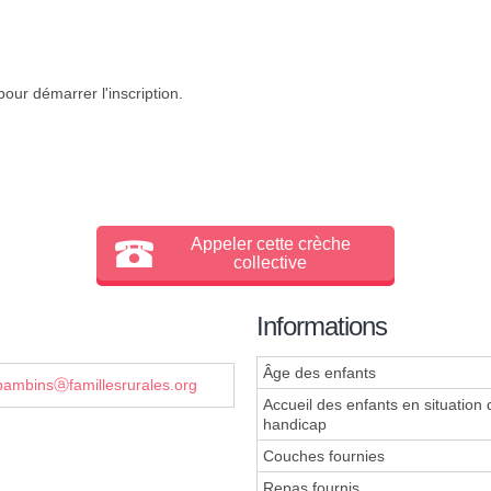
our démarrer l'inscription.
Appeler cette crèche
collective
Informations
Âge des enfants
bambinsⓐfamillesrurales.org
Accueil des enfants en situation 
handicap
Couches fournies
Repas fournis