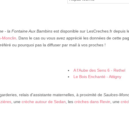
he - la Fontaine Aux Bambins
est disponible sur LesCreches.fr depuis le
s-Monclin
. Dans le cas ou vous avez apprécié les données de cette pag
préféré ou pourquoi pas la diffuser par mail à vos proches !
A l'Aube des Sens 6 - Rethel
Le Bois Enchanté - Attigny
garderies, relais d'assistante maternelles, à proximité de
Saulces-Monc
zières
, une
crèche autour de Sedan
, les
crèches dans Revin
, une
crèc