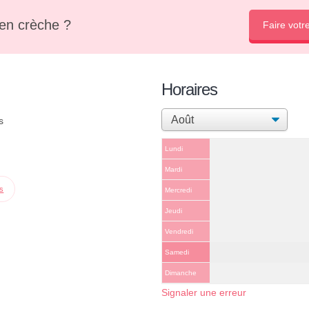
en crèche ?
Faire votr
Horaires
s
Lundi
Mardi
ps
Mercredi
Jeudi
Vendredi
Samedi
Dimanche
Signaler une erreur