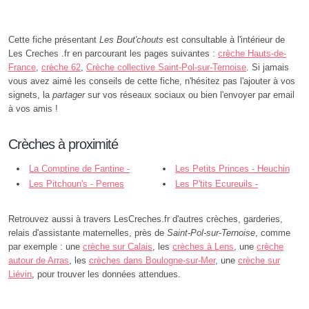
Cette fiche présentant
Les Bout'chouts
est consultable à l'intérieur de
Les Creches .fr en parcourant les pages suivantes :
crèche Hauts-de-
France
,
crèche 62
,
Crèche collective Saint-Pol-sur-Ternoise
. Si jamais
vous avez aimé les conseils de cette fiche, n'hésitez pas l'ajouter à vos
signets, la
partager
sur vos réseaux sociaux ou bien l'envoyer par email
à vos amis !
Crèches à proximité
La Comptine de Fantine -
Les Petits Princes - Heuchin
Tincques
Les Pitchoun's - Pernes
Les P'tits Ecureuils -
Berlencourt-le-Cauroy
Retrouvez aussi à travers LesCreches.fr d'autres crèches, garderies,
relais d'assistante maternelles, près de
Saint-Pol-sur-Ternoise
, comme
par exemple : une
crèche sur Calais
, les
crèches à Lens
, une
crèche
autour de Arras
, les
crèches dans Boulogne-sur-Mer
, une
crèche sur
Liévin
, pour trouver les données attendues.