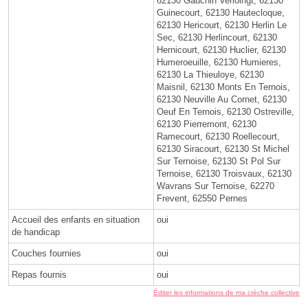
62130 Gauchin Verloingt, 62130
Guinecourt, 62130 Hautecloque,
62130 Hericourt, 62130 Herlin Le
Sec, 62130 Herlincourt, 62130
Hernicourt, 62130 Huclier, 62130
Humeroeuille, 62130 Humieres,
62130 La Thieuloye, 62130
Maisnil, 62130 Monts En Ternois,
62130 Neuville Au Cornet, 62130
Oeuf En Ternois, 62130 Ostreville,
62130 Pierremont, 62130
Ramecourt, 62130 Roellecourt,
62130 Siracourt, 62130 St Michel
Sur Ternoise, 62130 St Pol Sur
Ternoise, 62130 Troisvaux, 62130
Wavrans Sur Ternoise, 62270
Frevent, 62550 Pernes
Accueil des enfants en situation
oui
de handicap
Couches fournies
oui
Repas fournis
oui
Éditer les informations de ma crèche collective