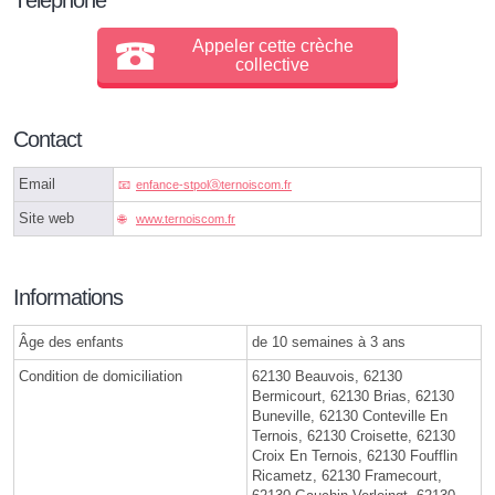
Appeler cette crèche
collective
Contact
Email
enfance-stpolⓐternoiscom.fr
Site web
www.ternoiscom.fr
Informations
Âge des enfants
de 10 semaines à 3 ans
Condition de domiciliation
62130 Beauvois, 62130
Bermicourt, 62130 Brias, 62130
Buneville, 62130 Conteville En
Ternois, 62130 Croisette, 62130
Croix En Ternois, 62130 Foufflin
Ricametz, 62130 Framecourt,