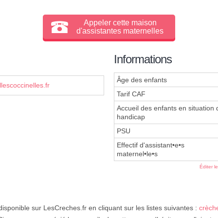
Appeler cette maison
d'assistantes maternelles
Informations
Âge des enfants
escoccinelles.fr
Tarif CAF
Accueil des enfants en situation 
handicap
PSU
Effectif d'assistant•e•s
maternel•le•s
Éditer l
disponible sur LesCreches.fr en cliquant sur les listes suivantes :
crèch