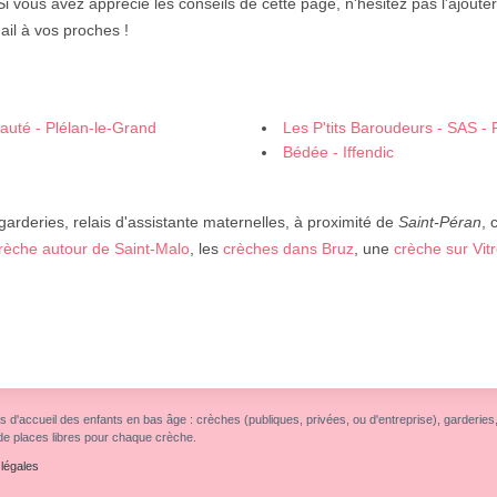
 Si vous avez apprécié les conseils de cette page, n'hésitez pas l'ajoute
ail à vos proches !
uté - Plélan-le-Grand
Les P'tits Baroudeurs - SAS - 
Bédée - Iffendic
garderies, relais d'assistante maternelles, à proximité de
Saint-Péran
,
rèche autour de Saint-Malo
, les
crèches dans Bruz
, une
crèche sur Vit
s d'accueil des enfants en bas âge : crèches (publiques, privées, ou d'entreprise), garderies, r
de places libres pour chaque crèche.
légales