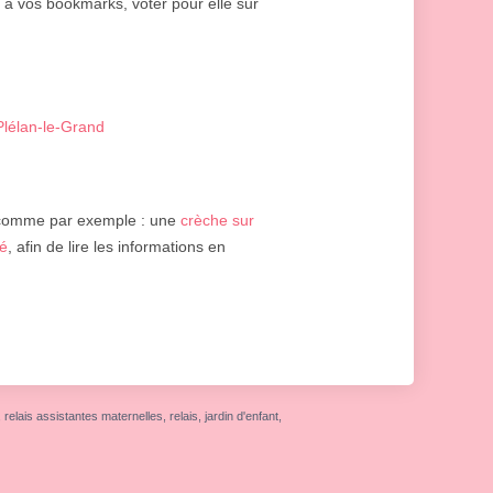
r à vos bookmarks, voter pour elle sur
Plélan-le-Grand
 comme par exemple : une
crèche sur
ré
, afin de lire les informations en
elais assistantes maternelles, relais, jardin d'enfant,