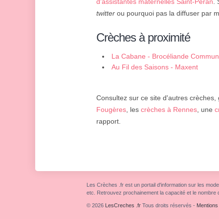
d'assistantes maternelles Saint-Péran
.
twitter
ou pourquoi pas la diffuser par m
Crèches à proximité
La Cabane - Brocéliande Communa
Au Fil des Saisons - Maxent
Consultez sur ce site d'autres crèches, 
Fougères
, les
crèches à Rennes
, une
c
rapport.
Les Crèches .fr est un portail d'information sur les mode
etc. Retrouvez prochainement la capacité et le nombre 
© 2026
LesCreches .fr
Tous droits réservés
-
Mentions 