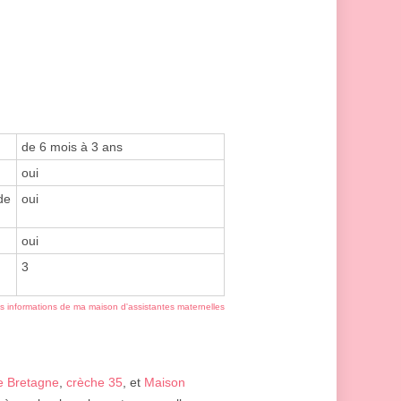
de 6 mois à 3 ans
oui
de
oui
oui
3
es informations de ma maison d'assistantes maternelles
e Bretagne
,
crèche 35
, et
Maison