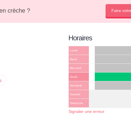
en crèche ?
Faire votr
Horaires
Lundi
Mardi
Mercredi
Jeudi
ps
Vendredi
Samedi
Dimanche
Signaler une erreur