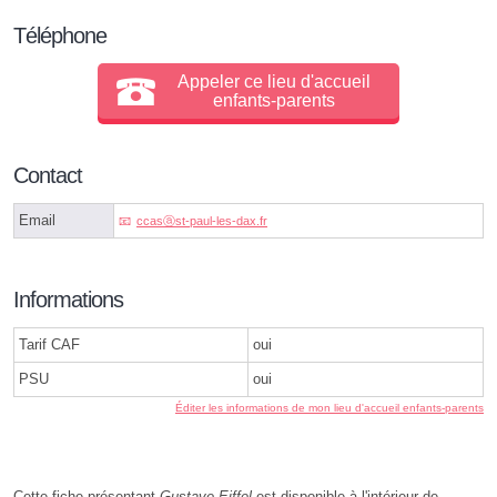
Téléphone
Appeler ce lieu d'accueil
enfants-parents
Contact
Email
ccasⓐst-paul-les-dax.fr
Informations
Tarif CAF
oui
PSU
oui
Éditer les informations de mon lieu d'accueil enfants-parents
Cette fiche présentant
Gustave Eiffel
est disponible à l'intérieur de