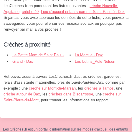
LesCreches.fr en parcourant les listes suivantes :
crèche Nouvelle-
Aquitaine
,
crèche 40
,
Lieu d'accueil enfants-parents Saint-Paul-lès-Dax
.
Si jamais vous avez apprécié les données de cette fiche, vous pouvez la
sauvegarder, voter pour elle sur vos réseaux sociaux ou pourquoi pas
l'envoyer par mail à vos proches !
Crèches à proximité
La Petite Mam de Saint Paul -
La Marelle - Dax
Saint-Paul-lès-Dax
Grand - Dax
Les Lutins_Pôle Nelson
Mandela - Dax
Retrouvez aussi à travers LesCreches.fr d'autres crèches, garderies,
relais d'assistante maternelles, près de
Saint-Paul-lès-Dax
, comme par
exemple : une
crèche sur Mont-de-Marsan
, les
crèches à Tarnos
, une
crèche autour de Dax
, les
crèches dans Biscarrosse
, une
crèche sur
Saint-Pierre-du-Mont
, pour trouver les informations en rapport.
Les Crèches .fr est un portail d'information sur les modes d'accueil des enfants