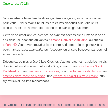
Ouverte jusqu'à 18h
Si vous êtes à la recherche d'une
garderie dacquois
, alors ce portail est
pour vous ! Nous avons réuni les structures d'accueil ainsi que leurs
détails : adresse, numéro de téléphone, horaires, gratuitement !
Cette fiche détaillant
les crèches de Dax
est accessible à l'intérieur de ce
site dans les sections suivantes :
crèche Nouvelle-Aquitaine
, ou encore
crèche 40
.Vous avez trouvé utile le contenu de cette fiche, pensez à la
bookmarker, la
recommander
sur
facebook
ou encore l'envoyer par courriel
à vos contacts !
Découvrez de plus grâce à Les Creches d'autres crèches, garderies, relais
d'assistante maternelles, autour de
Dax
, comme : une
crèche sur Saint-
Paul-lès-Dax
, les
crèches à Biscarrosse
, une
crèche autour de Tarnos
, les
crèches dans Mont-de-Marsan
, une
crèche sur Saint-Pierre-du-Mont
, afin
d'y retrouver les info recherchées.
Les Crèches .fr est un portail d'information sur les modes d'accueil des enfants