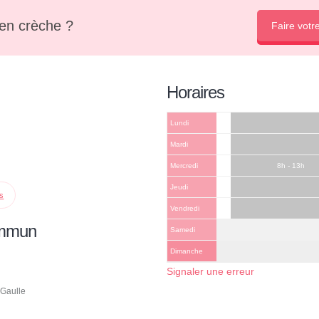
en crèche ?
Faire votr
Horaires
Lundi
Mardi
Mercredi
8h - 13h
Jeudi
ps
Vendredi
ommun
Samedi
Dimanche
Signaler une erreur
 Gaulle