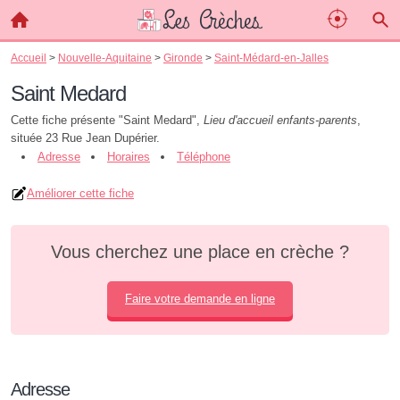
Accueil
>
Nouvelle-Aquitaine
>
Gironde
>
Saint-Médard-en-Jalles
Saint Medard
Cette fiche présente "Saint Medard",
Lieu d'accueil enfants-parents
,
située 23 Rue Jean Dupérier.
Adresse
Horaires
Téléphone
Améliorer cette fiche
Vous cherchez une place en crèche ?
Faire votre demande en ligne
Adresse