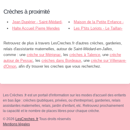
Crèches à proximité
Jean Dupérier - Saint-Médard-
Maison de la Petite Enfance -
en-Jalles
Halte Accueil Pierre Mendes
Saint-Médard-en-Jalles
Les P'tits Loriots - Le Taillan-
France - Saint-Médard-en-Jalles
Médoc
Retrouvez de plus à travers LesCreches.fr d'autres crèches, garderies,
relais d'assistante maternelles, autour de
Saint-Médard-en-Jalles
,
comme : une
crèche sur Mérignac
, les
crèches à Talence
, une
crèche
autour de Pessac
, les
crèches dans Bordeaux
, une
crèche sur Villenave-
d'Ornon
, afin d'y trouver les creches que vous recherchez.
Les Crèches .fr est un portail d'information sur les modes d'accueil des enfants
en bas âge : crèches (publiques, privées, ou d'entreprise), garderies, relais
assistantes maternelles, relais, jardin d'enfant, etc. Retrouvez prochainement
la capacité et le nombre de places libres pour chaque crèche.
© 2026
LesCreches .fr
Tous droits réservés
Mentions légales