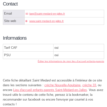
Contact
Email
laepⓐsaint-medard-en-jalles.fr
Site web
www.saint-medard-en-jalles.fr
Informations
Tarif CAF
oui
PSU
oui
Éditer les informations de mon lieu d'accueil enfants-parents
Cette fiche détaillant
Saint Medard
est accessible à l'intérieur de ce site
dans les sections suivantes :
crèche Nouvelle-Aquitaine
,
crèche 33
, ou
encore
Lieu d'accueil enfants-parents Saint-Médard-en-Jalles
. Vous avez
trouvé utile le contenu de cette fiche, pensez à la bookmarker, la
recommander
sur
facebook
ou encore l'envoyer par courriel à vos
contacts !