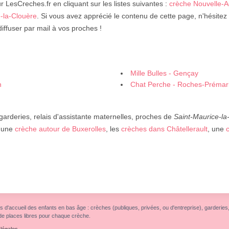
r LesCreches.fr en cliquant sur les listes suivantes :
crèche Nouvelle-A
e-la-Clouère
. Si vous avez apprécié le contenu de cette page, n'hésitez
iffuser par mail à vos proches !
Mille Bulles - Gençay
n
Chat Perche - Roches-Prémari
 garderies, relais d'assistante maternelles, proches de
Saint-Maurice-la
, une
crèche autour de Buxerolles
, les
crèches dans Châtellerault
, une
s d'accueil des enfants en bas âge : crèches (publiques, privées, ou d'entreprise), garderies, r
de places libres pour chaque crèche.