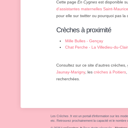
Cette page
En Cygnes
est disponible su
d'assistantes maternelles Saint-Mauric
pour elle sur
twitter
ou pourquoi pas la d
Crèches à proximité
Mille Bulles - Gençay
Chat Perche - La Villedieu-du-Clai
Consultez sur ce site d'autres crèches,
Jaunay-Marigny
, les
crèches à Poitiers
recherchées.
Les Crèches .fr est un portail d'information sur les mode
etc. Retrouvez prochainement la capacité et le nombre 