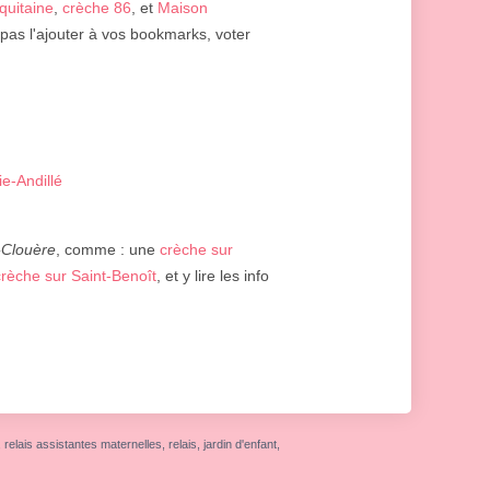
quitaine
,
crèche 86
, et
Maison
 pas l'ajouter à vos bookmarks, voter
e-Andillé
-Clouère
, comme : une
crèche sur
crèche sur Saint-Benoît
, et y lire les info
elais assistantes maternelles, relais, jardin d'enfant,