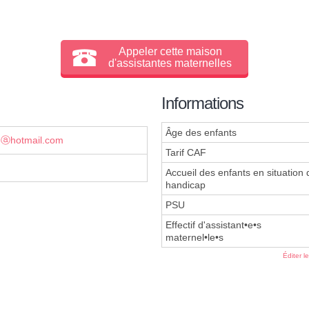
Appeler cette maison
d'assistantes maternelles
Informations
Âge des enfants
ⓐhotmail.com
Tarif CAF
Accueil des enfants en situation 
handicap
PSU
Effectif d'assistant•e•s
maternel•le•s
Éditer l