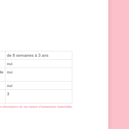
de 8 semaines à 3 ans
oui
de
oui
oui
3
es informations de ma maison d'assistantes maternelles