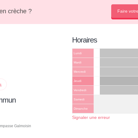
en crèche ?
Faire votr
Horaires
Lundi
Mardi
Mercredi
Jeudi
ps
Vendredi
ommun
Samedi
Dimanche
Signaler une erreur
 Impasse Galmoisin