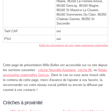
Hilaire, 86160 La Ferriere Airoux,
86160 Gencay, 86160 Magne,
86160 St Maurice La Clouere,
86160 Sommieres Du Clain, 86350
Chateau Garnier, 86350 St
Secondin
Tarif CAF
oui
PSU
oui
Éditer les informations de mon relais assistantes maternelles
Cette page de présentation
Mille Bulles
est accessible sur ce site depuis
les sections suivantes :
crèche Nouvelle-Aquitaine
,
crèche 86
, ou
Relais
assistantes maternelles Gençay
. Dans le cas ou vous avez trouvé utile
le contenu de cette page, merci d'avance de l'ajouter à vos favoris, la
recommander
sur votre réseau social préféré ou encore la diffuser par
courriel à vos contacts !
Crèches à proximité