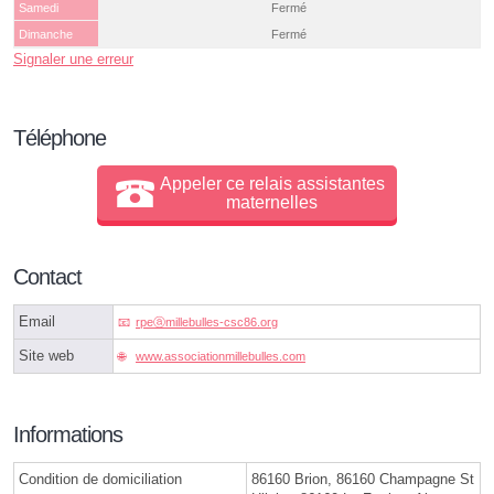
Samedi
Fermé
Dimanche
Fermé
Signaler une erreur
Téléphone
Appeler ce relais assistantes
maternelles
Contact
Email
rpeⓐmillebulles-csc86.org
Site web
www.associationmillebulles.com
Informations
Condition de domiciliation
86160 Brion, 86160 Champagne St