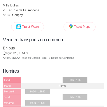
Mille Bulles
26 Ter Rue de l'Aumônerie
86160 Gençay
Trajet Waze
Trajet Maps
Venir en transports en commun
En bus
Ligne 125, à 351 m
Arrêt GENCAY Place du Champ Foire - 1 Route de Confolens
Horaires
Lundi
14h - 17h
Mardi
Fermé
Mercredi
9h30 - 12h30
Jeudi
14h - 17h
Vendredi
9h30 - 12h30