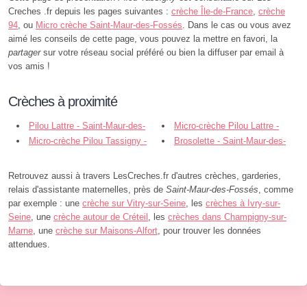
Creches .fr depuis les pages suivantes :
crèche Île-de-France
,
crèche
94
, ou
Micro crèche Saint-Maur-des-Fossés
. Dans le cas ou vous avez
aimé les conseils de cette page, vous pouvez la mettre en favori, la
partager
sur votre réseau social préféré ou bien la diffuser par email à
vos amis !
Crèches à proximité
Pilou Lattre - Saint-Maur-des-
Micro-crèche Pilou Lattre -
Fossés
Micro-crèche Pilou Tassigny -
Saint-Maur-des-Fossés
Brosolette - Saint-Maur-des-
Saint-Maur-des-Fossés
Fossés
Retrouvez aussi à travers LesCreches.fr d'autres crèches, garderies,
relais d'assistante maternelles, près de
Saint-Maur-des-Fossés
, comme
par exemple : une
crèche sur Vitry-sur-Seine
, les
crèches à Ivry-sur-
Seine
, une
crèche autour de Créteil
, les
crèches dans Champigny-sur-
Marne
, une
crèche sur Maisons-Alfort
, pour trouver les données
attendues.