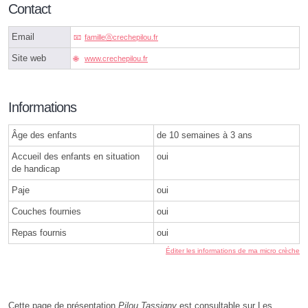
Contact
Email
familleⓐcrechepilou.fr
Site web
www.crechepilou.fr
Informations
Âge des enfants
de 10 semaines à 3 ans
Accueil des enfants en situation
oui
de handicap
Paje
oui
Couches fournies
oui
Repas fournis
oui
Éditer les informations de ma micro crèche
Cette page de présentation
Pilou Tassigny
est consultable sur Les