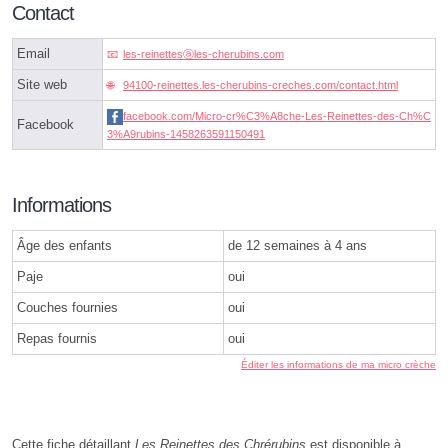
Contact
Email
les-reinettesⓐles-cherubins.com
Site web
94100-reinettes.les-cherubins-creches.com/contact.html
facebook.com/Micro-cr%C3%A8che-Les-Reinettes-des-Ch%C
Facebook
3%A9rubins-1458263591150491
Informations
Âge des enfants
de 12 semaines à 4 ans
Paje
oui
Couches fournies
oui
Repas fournis
oui
Éditer les informations de ma micro crèche
Cette fiche détaillant
Les Reinettes des Chrérubins
est disponible à