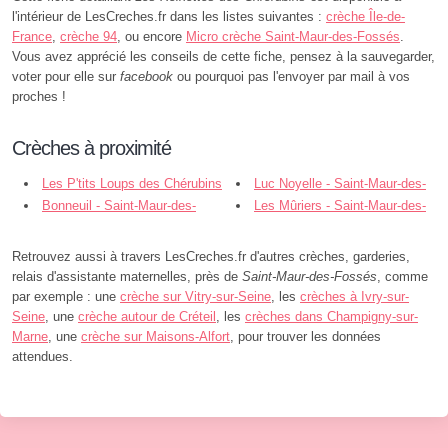
l'intérieur de LesCreches.fr dans les listes suivantes :
crèche Île-de-
France
,
crèche 94
, ou encore
Micro crèche Saint-Maur-des-Fossés
.
Vous avez apprécié les conseils de cette fiche, pensez à la sauvegarder,
voter pour elle sur
facebook
ou pourquoi pas l'envoyer par mail à vos
proches !
Crèches à proximité
Les P'tits Loups des Chérubins
Luc Noyelle - Saint-Maur-des-
- Saint-Maur-des-Fossés
Bonneuil - Saint-Maur-des-
Fossés
Les Mûriers - Saint-Maur-des-
Fossés
Fossés
Retrouvez aussi à travers LesCreches.fr d'autres crèches, garderies,
relais d'assistante maternelles, près de
Saint-Maur-des-Fossés
, comme
par exemple : une
crèche sur Vitry-sur-Seine
, les
crèches à Ivry-sur-
Seine
, une
crèche autour de Créteil
, les
crèches dans Champigny-sur-
Marne
, une
crèche sur Maisons-Alfort
, pour trouver les données
attendues.