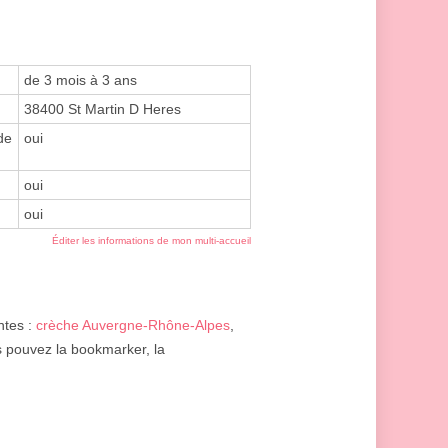
de 3 mois à 3 ans
38400 St Martin D Heres
de
oui
oui
oui
Éditer les informations de mon multi-accueil
ntes :
crèche Auvergne-Rhône-Alpes
,
us pouvez la bookmarker, la