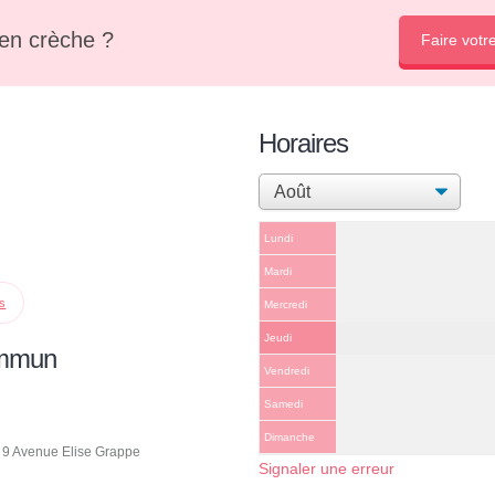
en crèche ?
Faire votr
Horaires
Lundi
Mardi
ps
Mercredi
Jeudi
ommun
Vendredi
Samedi
Dimanche
- 9 Avenue Elise Grappe
Signaler une erreur