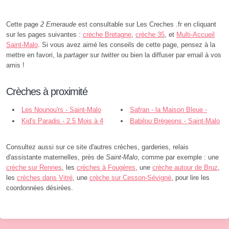
Cette page
2 Emeraude
est consultable sur Les Creches .fr en cliquant
sur les pages suivantes :
crèche Bretagne
,
crèche 35
, et
Multi-Accueil
Saint-Malo
. Si vous avez aimé les conseils de cette page, pensez à la
mettre en favori, la
partager
sur
twitter
ou bien la diffuser par email à vos
amis !
Crèches à proximité
Les Nounou'rs - Saint-Malo
Safran - la Maison Bleue -
Kid's Paradis - 2.5 Mois à 4
Saint-Malo
Babilou Brégeons - Saint-Malo
Ans - Saint-Malo
Consultez aussi sur ce site d'autres crèches, garderies, relais
d'assistante maternelles, près de
Saint-Malo
, comme par exemple : une
crèche sur Rennes
, les
crèches à Fougères
, une
crèche autour de Bruz
,
les
crèches dans Vitré
, une
crèche sur Cesson-Sévigné
, pour lire les
coordonnées désirées.