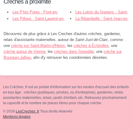
Crèches à proximité
Les P'tits Potes - Pont-en-
Les Lutins du Granenc - Saint-
Royans
Les Pillous - Saint-Laurent-en-
Romans
La Ribambelle - Saint-Jean-en-
Royans
Royans
Découvrez de plus grâce à Les Creches d'autres crèches, garderies,
relais d'assistante maternelles, autour de
Saint-Just-de-Claix
, comme :
une
crèche sur Saint-Martin-d'Hères
, les
crèches à Échirolles
, une
crèche autour de Vienne
, les
crèches dans Grenoble
, une
crèche sur
Bourgoin-Jallieu
, afin d'y retrouver les coordonnées désirées.
Les Crèches .fr est un portail d'information sur les modes d'accueil des enfants
en bas âge : crèches (publiques, privées, ou d'entreprise), garderies, relais
assistantes maternelles, relais, jardin d'enfant, etc. Retrouvez prochainement
la capacité et le nombre de places libres pour chaque crèche.
© 2026
LesCreches .fr
Tous droits réservés
Mentions légales