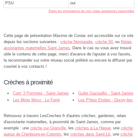
PSU
oui
Éditer les informations de mon relais assistantes maternelles
Cette page de présentation
Maxime de Coniac
est accessible sur ce site
depuis les sections suivantes :
crèche Normandie
,
crèche 50
, ou
Relais
assistantes maternelles Saint-James
. Dans le cas ou vous avez trouvé
utile le contenu de cette page, merci d'avance de l'ajouter à vos favoris,
la
recommander
sur votre réseau social préféré ou encore la diffuser par
courriel à vos contacts !
Crèches à proximité
Com' 3 Pommes - Saint-James
Guilis Gazouillis - Saint-James
Les Minis Moyz - Le Ferré
Les P'tites Etoiles - Ducey-les-
Chéris
Retrouvez à travers LesCreches.fr d'autres crèches, garderies, relais
d'assistante maternelles, à proximité de
Saint-James
, comme par
exemple : une
crèche sur Granville
, les
crèches à La Hague
, une
crèche
autour de Cherbourg-en-Cotentin
, les
crèches dans Saint-Lô
, une
crèche