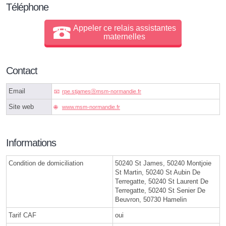
Téléphone
Appeler ce relais assistantes
maternelles
Contact
Email
rpe.stjamesⓐmsm-normandie.fr
Site web
www.msm-normandie.fr
Informations
Condition de domiciliation
50240 St James, 50240 Montjoie
St Martin, 50240 St Aubin De
Terregatte, 50240 St Laurent De
Terregatte, 50240 St Senier De
Beuvron, 50730 Hamelin
Tarif CAF
oui