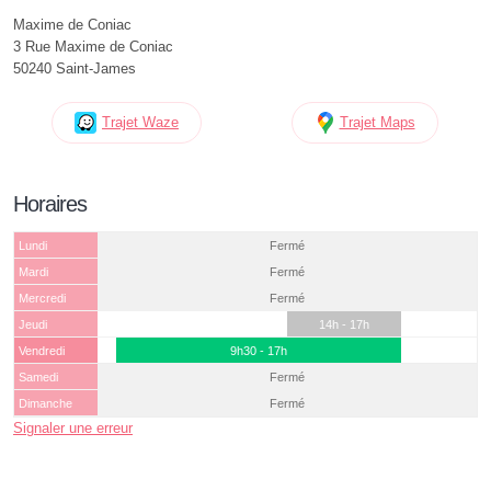
Maxime de Coniac
3 Rue Maxime de Coniac
50240 Saint-James
Trajet Waze
Trajet Maps
Horaires
Lundi
Fermé
Mardi
Fermé
Mercredi
Fermé
Jeudi
14h - 17h
Vendredi
9h30 - 17h
Samedi
Fermé
Dimanche
Fermé
Signaler une erreur