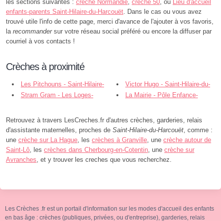
les sections suivantes :
crèche Normandie
,
crèche 50
, ou
Lieu d'accueil
enfants-parents Saint-Hilaire-du-Harcouët
. Dans le cas ou vous avez
trouvé utile l'info de cette page, merci d'avance de l'ajouter à vos favoris,
la
recommander
sur votre réseau social préféré ou encore la diffuser par
courriel à vos contacts !
Crèches à proximité
Les Pitchouns - Saint-Hilaire-
Victor Hugo - Saint-Hilaire-du-
du-Harcouët
Stram Gram - Les Loges-
Harcouët
La Mairie - Pôle Enfance-
Marchis
Culture "L'Îlot - Isigny-le-Buat
Retrouvez à travers LesCreches.fr d'autres crèches, garderies, relais
d'assistante maternelles, proches de
Saint-Hilaire-du-Harcouët
, comme :
une
crèche sur La Hague
, les
crèches à Granville
, une
crèche autour de
Saint-Lô
, les
crèches dans Cherbourg-en-Cotentin
, une
crèche sur
Avranches
, et y trouver les creches que vous recherchez.
Les Crèches .fr est un portail d'information sur les modes d'accueil des enfants
en bas âge : crèches (publiques, privées, ou d'entreprise), garderies, relais