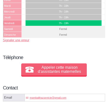
Lundi
7h - 19h
Mardi
7h - 19h
Mercredi
7h - 19h
Jeudi
7h - 19h
Vendredi
7h - 19h
Samedi
Fermé
Dimanche
Fermé
Signaler une erreur
Téléphone
Appeler cette maison
d'assistantes maternelles
Contact
Email
mambalthazaretcieⓐgmail.com