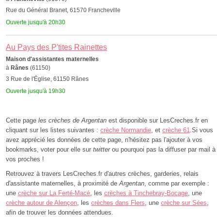
Rue du Général Branet, 61570 Francheville
Ouverte jusqu'à 20h30
Au Pays des P'tites Rainettes
Maison d'assistantes maternelles
à
Rânes
(61150)
3 Rue de l'Église, 61150 Rânes
Ouverte jusqu'à 19h30
Cette page
les crèches de Argentan
est disponible sur LesCreches.fr en
cliquant sur les listes suivantes :
crèche Normandie
, et
crèche 61
.Si vous
avez apprécié les données de cette page, n'hésitez pas l'ajouter à vos
bookmarks, voter pour elle sur
twitter
ou pourquoi pas la diffuser par mail à
vos proches !
Retrouvez à travers LesCreches.fr d'autres crèches, garderies, relais
d'assistante maternelles, à proximité de
Argentan
, comme par exemple :
une
crèche sur La Ferté-Macé
, les
crèches à Tinchebray-Bocage
, une
crèche autour de Alençon
, les
crèches dans Flers
, une
crèche sur Sées
,
afin de trouver les données attendues.