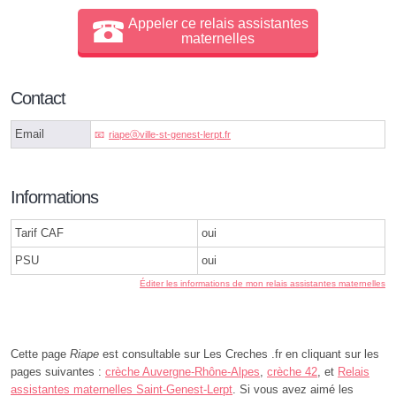
Appeler ce relais assistantes
maternelles
Contact
Email
riapeⓐville-st-genest-lerpt.fr
Informations
Tarif CAF
oui
PSU
oui
Éditer les informations de mon relais assistantes maternelles
Cette page
Riape
est consultable sur Les Creches .fr en cliquant sur les
pages suivantes :
crèche Auvergne-Rhône-Alpes
,
crèche 42
, et
Relais
assistantes maternelles Saint-Genest-Lerpt
. Si vous avez aimé les