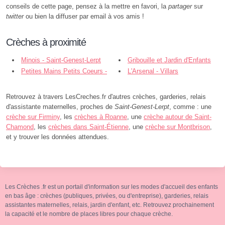
conseils de cette page, pensez à la mettre en favori, la
partager
sur
twitter
ou bien la diffuser par email à vos amis !
Crèches à proximité
Minois - Saint-Genest-Lerpt
Gribouille et Jardin d'Enfants
Petites Mains Petits Coeurs -
Fripouille - Roche-la-Molière
L'Arsenal - Villars
Roche-la-Molière
Retrouvez à travers LesCreches.fr d'autres crèches, garderies, relais
d'assistante maternelles, proches de
Saint-Genest-Lerpt
, comme : une
crèche sur Firminy
, les
crèches à Roanne
, une
crèche autour de Saint-
Chamond
, les
crèches dans Saint-Étienne
, une
crèche sur Montbrison
,
et y trouver les données attendues.
Les Crèches .fr est un portail d'information sur les modes d'accueil des enfants
en bas âge : crèches (publiques, privées, ou d'entreprise), garderies, relais
assistantes maternelles, relais, jardin d'enfant, etc. Retrouvez prochainement
la capacité et le nombre de places libres pour chaque crèche.