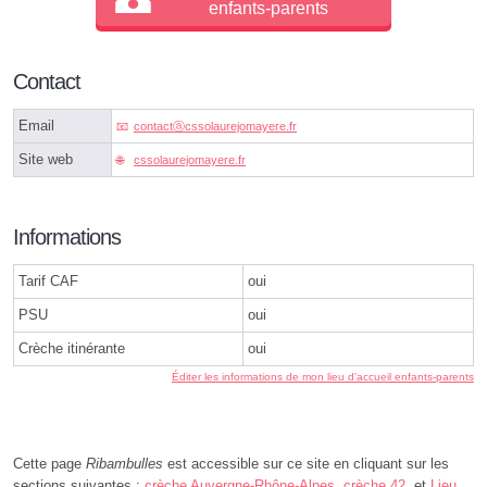
enfants-parents
Contact
Email
contactⓐcssolaurejomayere.fr
Site web
cssolaurejomayere.fr
Informations
Tarif CAF
oui
PSU
oui
Crèche itinérante
oui
Éditer les informations de mon lieu d'accueil enfants-parents
Cette page
Ribambulles
est accessible sur ce site en cliquant sur les
sections suivantes :
crèche Auvergne-Rhône-Alpes
,
crèche 42
, et
Lieu