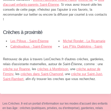
d'accueil enfants-parents Saint-Étienne
. Si vous avez trouvé utile les
conseils de cette page, n'hésitez pas l'ajouter à vos favoris, la
recommander
sur
twitter
ou encore la diffuser par courriel à vos contacts
!
Crèches à proximité
Les Pillous - Saint-Étienne
Michel Rondet - La Ricamarie
Calindoudous - Saint-Étienne
Les P'tits Diablotins - Saint-
Étienne
Retrouvez de plus à travers LesCreches.fr d'autres crèches, garderies,
relais d'assistante maternelles, autour de
Saint-Étienne
, comme : une
crèche sur Roanne
, les
crèches à Montbrison
, une
crèche autour de
Firminy
, les
crèches dans Saint-Chamond
, une
crèche sur Saint-Just-
Saint-Rambert
, afin d'y trouver les creches que vous recherchez.
Les Crèches .fr est un portail d'information sur les modes d'accueil des enfants
en bas âge : crèches (publiques, privées, ou d'entreprise), garderies, relais