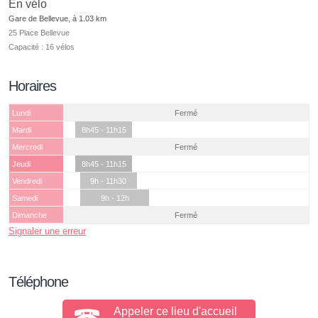
En vélo
Gare de Bellevue, à 1.03 km
25 Place Bellevue
Capacité : 16 vélos
Horaires
Lundi
Fermé
Mardi
8h45 - 11h15
Mercredi
Fermé
Jeudi
8h45 - 11h15
Vendredi
9h - 11h30
Samedi
9h - 12h
Dimanche
Fermé
Signaler une erreur
Téléphone
Appeler ce lieu d'accueil