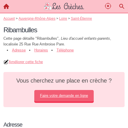
Accueil
>
Auvergne-Rhône-Alpes
>
Loire
>
Saint-Étienne
Ribambulles
Cette page détaille "Ribambulles",
Lieu d'accueil enfants-parents
,
localisée 25 Rue Rue Ambroise Pare.
Adresse
Horaires
Téléphone
Améliorer cette fiche
Vous cherchez une place en crèche ?
Faire votre demande en ligne
Adresse