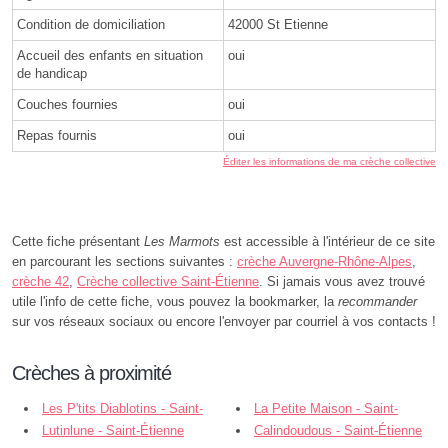
Condition de domiciliation
42000 St Etienne
Accueil des enfants en situation
oui
de handicap
Couches fournies
oui
Repas fournis
oui
Éditer les informations de ma crèche collective
Cette fiche présentant
Les Marmots
est accessible à l'intérieur de ce site
en parcourant les sections suivantes :
crèche Auvergne-Rhône-Alpes
,
crèche 42
,
Crèche collective Saint-Étienne
. Si jamais vous avez trouvé
utile l'info de cette fiche, vous pouvez la bookmarker, la
recommander
sur vos réseaux sociaux ou encore l'envoyer par courriel à vos contacts !
Crèches à proximité
Les P'tits Diablotins - Saint-
La Petite Maison - Saint-
Étienne
Lutinlune - Saint-Étienne
Étienne
Calindoudous - Saint-Étienne