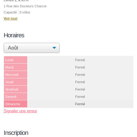
1 Rue des Docteurs Charcot
Capacité : 0 vélos
Voir tout
Horaires
Lundi
Fermé
Mardi
Fermé
Mercredi
Fermé
Jeudi
Fermé
Vendredi
Fermé
Samedi
Fermé
Dimanche
Fermé
Signaler une erreur
Inscription