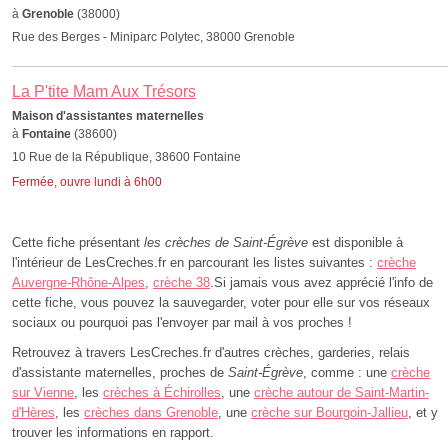
à
Grenoble
(38000)
Rue des Berges - Miniparc Polytec, 38000 Grenoble
La P'tite Mam Aux Trésors
Maison d'assistantes maternelles
à
Fontaine
(38600)
10 Rue de la République, 38600 Fontaine
Fermée, ouvre lundi à 6h00
Cette fiche présentant
les crèches de Saint-Égrève
est disponible à
l'intérieur de LesCreches.fr en parcourant les listes suivantes :
crèche
Auvergne-Rhône-Alpes
,
crèche 38
.Si jamais vous avez apprécié l'info de
cette fiche, vous pouvez la sauvegarder, voter pour elle sur vos réseaux
sociaux ou pourquoi pas l'envoyer par mail à vos proches !
Retrouvez à travers LesCreches.fr d'autres crèches, garderies, relais
d'assistante maternelles, proches de
Saint-Égrève
, comme : une
crèche
sur Vienne
, les
crèches à Échirolles
, une
crèche autour de Saint-Martin-
d'Hères
, les
crèches dans Grenoble
, une
crèche sur Bourgoin-Jallieu
, et y
trouver les informations en rapport.