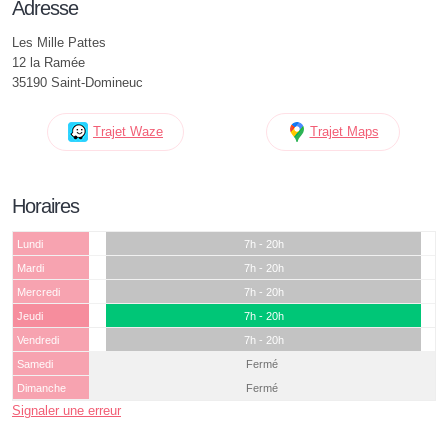
Adresse
Les Mille Pattes
12 la Ramée
35190 Saint-Domineuc
Trajet Waze
Trajet Maps
Horaires
Lundi
7h - 20h
Mardi
7h - 20h
Mercredi
7h - 20h
Jeudi
7h - 20h
Vendredi
7h - 20h
Samedi
Fermé
Dimanche
Fermé
Signaler une erreur