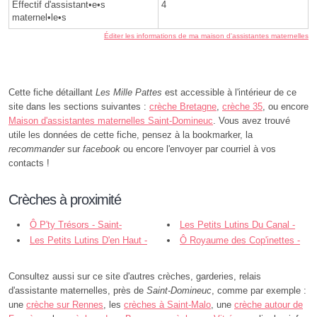
Effectif d'assistant•e•s
4
maternel•le•s
Éditer les informations de ma maison d'assistantes maternelles
Cette fiche détaillant
Les Mille Pattes
est accessible à l'intérieur de ce
site dans les sections suivantes :
crèche Bretagne
,
crèche 35
, ou encore
Maison d'assistantes maternelles Saint-Domineuc
. Vous avez trouvé
utile les données de cette fiche, pensez à la bookmarker, la
recommander
sur
facebook
ou encore l'envoyer par courriel à vos
contacts !
Crèches à proximité
Ô P'ty Trésors - Saint-
Les Petits Lutins Du Canal -
Domineuc
Les Petits Lutins D'en Haut -
Sarl - Saint-Domineuc
Ô Royaume des Cop'inettes -
Sarl - Saint-Domineuc
Québriac
Consultez aussi sur ce site d'autres crèches, garderies, relais
d'assistante maternelles, près de
Saint-Domineuc
, comme par exemple :
une
crèche sur Rennes
, les
crèches à Saint-Malo
, une
crèche autour de