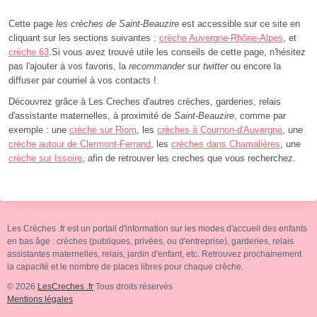
Cette page
les crèches de Saint-Beauzire
est accessible sur ce site en
cliquant sur les sections suivantes :
crèche Auvergne-Rhône-Alpes
, et
crèche 63
.Si vous avez trouvé utile les conseils de cette page, n'hésitez
pas l'ajouter à vos favoris, la
recommander
sur
twitter
ou encore la
diffuser par courriel à vos contacts !
Découvrez grâce à Les Creches d'autres crèches, garderies, relais
d'assistante maternelles, à proximité de
Saint-Beauzire
, comme par
exemple : une
crèche sur Riom
, les
crèches à Cournon-d'Auvergne
, une
crèche autour de Clermont-Ferrand
, les
crèches dans Chamalières
, une
crèche sur Issoire
, afin de retrouver les creches que vous recherchez.
Les Crèches .fr est un portail d'information sur les modes d'accueil des enfants
en bas âge : crèches (publiques, privées, ou d'entreprise), garderies, relais
assistantes maternelles, relais, jardin d'enfant, etc. Retrouvez prochainement
la capacité et le nombre de places libres pour chaque crèche.
© 2026
LesCreches .fr
Tous droits réservés
Mentions légales