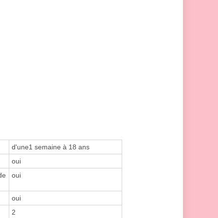
d'une1 semaine à 18 ans
oui
de
oui
oui
2