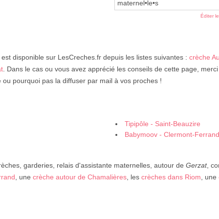
maternel•le•s
Éditer l
est disponible sur LesCreches.fr depuis les listes suivantes :
crèche A
t
. Dans le cas ou vous avez apprécié les conseils de cette page, merci
é ou pourquoi pas la diffuser par mail à vos proches !
Tipipôle - Saint-Beauzire
Babymoov - Clermont-Ferran
rèches, garderies, relais d'assistante maternelles, autour de
Gerzat
, c
rrand
, une
crèche autour de Chamalières
, les
crèches dans Riom
, une