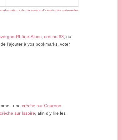
es informations de ma maison d'assistantes maternelles
uvergne-Rhône-Alpes
,
crèche 63
, ou
 de l'ajouter à vos bookmarks, voter
d
omme : une
crèche sur Cournon-
crèche sur Issoire
, afin d'y lire les