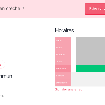
en crèche ?
Faire votr
Horaires
Lundi
Mardi
Mercredi
Jeudi
ps
Vendredi
ommun
Samedi
Dimanche
Signaler une erreur
ance