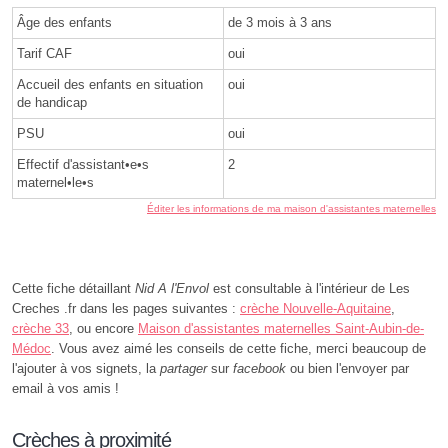
Âge des enfants
de 3 mois à 3 ans
Tarif CAF
oui
Accueil des enfants en situation
oui
de handicap
PSU
oui
Effectif d'assistant•e•s
2
maternel•le•s
Éditer les informations de ma maison d'assistantes maternelles
Cette fiche détaillant
Nid A l'Envol
est consultable à l'intérieur de Les
Creches .fr dans les pages suivantes :
crèche Nouvelle-Aquitaine
,
crèche 33
, ou encore
Maison d'assistantes maternelles Saint-Aubin-de-
Médoc
. Vous avez aimé les conseils de cette fiche, merci beaucoup de
l'ajouter à vos signets, la
partager
sur
facebook
ou bien l'envoyer par
email à vos amis !
Crèches à proximité