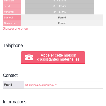
Mercredi
8h - 17h45
Jeudi
8h - 17h45
Vendredi
8h - 17h45
Samedi
Fermé
Dimanche
Fermé
Signaler une erreur
Téléphone
Appeler cette maison
d'assistantes maternelles
Contact
Email
dunidalenvolⓐoutlook.fr
Informations