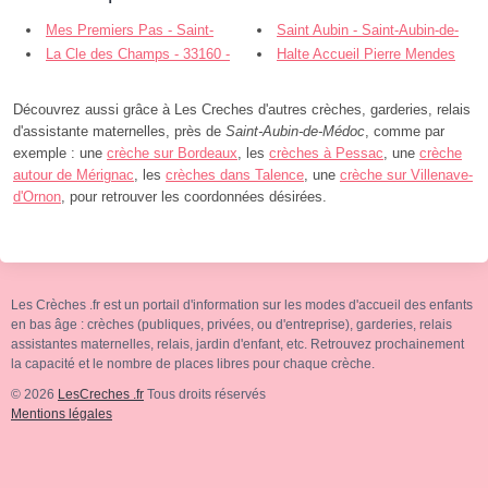
Mes Premiers Pas - Saint-
Saint Aubin - Saint-Aubin-de-
Aubin-de-Médoc
La Cle des Champs - 33160 -
Médoc
Halte Accueil Pierre Mendes
Saint-Aubin-de-Médoc
France - Saint-Médard-en-Jalles
Découvrez aussi grâce à Les Creches d'autres crèches, garderies, relais
d'assistante maternelles, près de
Saint-Aubin-de-Médoc
, comme par
exemple : une
crèche sur Bordeaux
, les
crèches à Pessac
, une
crèche
autour de Mérignac
, les
crèches dans Talence
, une
crèche sur Villenave-
d'Ornon
, pour retrouver les coordonnées désirées.
Les Crèches .fr est un portail d'information sur les modes d'accueil des enfants
en bas âge : crèches (publiques, privées, ou d'entreprise), garderies, relais
assistantes maternelles, relais, jardin d'enfant, etc. Retrouvez prochainement
la capacité et le nombre de places libres pour chaque crèche.
© 2026
LesCreches .fr
Tous droits réservés
Mentions légales