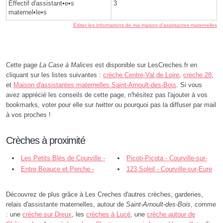
Effectif d'assistant•e•s
3
maternel•le•s
Éditer les informations de ma maison d'assistantes maternelles
Cette page
La Case à Malices
est disponible sur LesCreches.fr en
cliquant sur les listes suivantes :
crèche Centre-Val de Loire
,
crèche 28
,
et
Maison d'assistantes maternelles Saint-Arnoult-des-Bois
. Si vous
avez apprécié les conseils de cette page, n'hésitez pas l'ajouter à vos
bookmarks, voter pour elle sur
twitter
ou pourquoi pas la diffuser par mail
à vos proches !
Crèches à proximité
Les Petits Blés de Courville -
Picoti-Picota - Courville-sur-
Courville-sur-Eure
Entre Beauce et Perche -
Eure
123 Soleil - Courville-sur-Eure
Courville-sur-Eure
Découvrez de plus grâce à Les Creches d'autres crèches, garderies,
relais d'assistante maternelles, autour de
Saint-Arnoult-des-Bois
, comme
: une
crèche sur Dreux
, les
crèches à Lucé
, une
crèche autour de