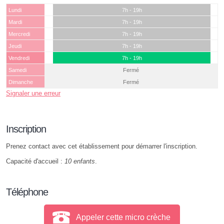
Lundi
7h - 19h
Mardi
7h - 19h
Mercredi
7h - 19h
Jeudi
7h - 19h
Vendredi
7h - 19h
Samedi
Fermé
Dimanche
Fermé
Signaler une erreur
Inscription
Prenez contact avec cet établissement pour démarrer l'inscription.
Capacité d'accueil :
10 enfants
.
Téléphone
Appeler cette micro crèche