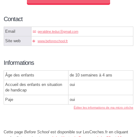
Contact
Email
geraldine.leducⓐgmail.com
Site web
www.beforeschool.fr
Informations
Âge des enfants
de 10 semaines à 4 ans
Accueil des enfants en situation
oui
de handicap
Paje
oui
Éditer les informations de ma micro crèche
Cette page
Before School
est disponible sur LesCreches.fr en cliquant