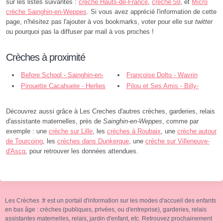
sur les listes suivantes :
crèche Hauts-de-France
,
crèche 59
, et
Micro
crèche Sainghin-en-Weppes
. Si vous avez apprécié l'information de cette
page, n'hésitez pas l'ajouter à vos bookmarks, voter pour elle sur
twitter
ou pourquoi pas la diffuser par mail à vos proches !
Crèches à proximité
Before School - Sainghin-en-
Françoise Dolto - Wavrin
Weppes
Pirouette Cacahuete - Herlies
Pilou et Ses Amis - Billy-
Berclau
Découvrez aussi grâce à Les Creches d'autres crèches, garderies, relais
d'assistante maternelles, près de
Sainghin-en-Weppes
, comme par
exemple : une
crèche sur Lille
, les
crèches à Roubaix
, une
crèche autour
de Tourcoing
, les
crèches dans Dunkerque
, une
crèche sur Villeneuve-
d'Ascq
, pour retrouver les données attendues.
Les Crèches .fr est un portail d'information sur les modes d'accueil des enfants
en bas âge : crèches (publiques, privées, ou d'entreprise), garderies, relais
assistantes maternelles, relais, jardin d'enfant, etc. Retrouvez prochainement