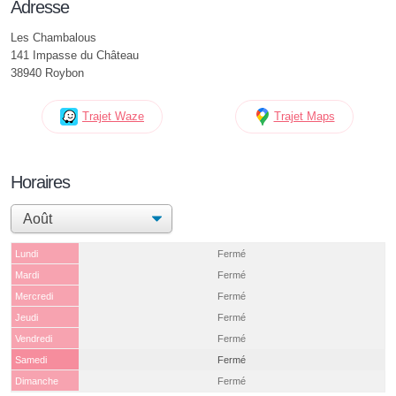
Adresse
Les Chambalous
141 Impasse du Château
38940 Roybon
Trajet Waze
Trajet Maps
Horaires
Lundi
Fermé
Mardi
Fermé
Mercredi
Fermé
Jeudi
Fermé
Vendredi
Fermé
Samedi
Fermé
Dimanche
Fermé