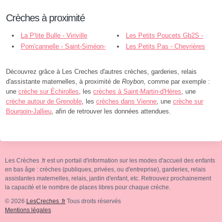
Crèches à proximité
La P'tite Bulle - Viriville
Les Petits Poucets Gb2S -
Pom'cannelle - Saint-Siméon-
Viriville
Les Petits Pas - Chevrières
de-Bressieux
Découvrez grâce à Les Creches d'autres crèches, garderies, relais
d'assistante maternelles, à proximité de
Roybon
, comme par exemple :
une
crèche sur Échirolles
, les
crèches à Saint-Martin-d'Hères
, une
crèche autour de Grenoble
, les
crèches dans Vienne
, une
crèche sur
Bourgoin-Jallieu
, afin de retrouver les données attendues.
Les Crèches .fr est un portail d'information sur les modes d'accueil des enfants
en bas âge : crèches (publiques, privées, ou d'entreprise), garderies, relais
assistantes maternelles, relais, jardin d'enfant, etc. Retrouvez prochainement
la capacité et le nombre de places libres pour chaque crèche.
© 2026
LesCreches .fr
Tous droits réservés
Mentions légales