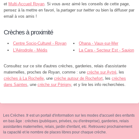
et
Multi-Accueil Royan
. Si vous avez aimé les conseils de cette page,
pensez à la mettre en favori, la
partager
sur
twitter
ou bien la diffuser par
email à vos amis !
Crèches à proximité
Centre Socio-Culturel - Royan
Ohana - Vaux-sur-Mer
L'Aérodrole - Médis
La Cara - Secteur Est - Saujon
Consultez sur ce site d'autres crèches, garderies, relais d'assistante
maternelles, proches de
Royan
, comme : une
crèche sur Aytré
, les
crèches à La Rochelle
, une
crèche autour de Rochefort
, les
crèches
dans Saintes
, une
crèche sur Périgny
, et y lire les info recherchées.
Les Crèches .fr est un portail d'information sur les modes d'accueil des enfants
en bas âge : crèches (publiques, privées, ou d'entreprise), garderies, relais
assistantes maternelles, relais, jardin d'enfant, etc. Retrouvez prochainement
la capacité et le nombre de places libres pour chaque crèche.