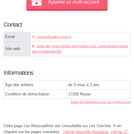
Appeler ce multi-accueil
Contact
Email
crecheⓐmairie-royan.fr
www.ville-royan.fr/index.php?option=com_content&view=article
Site web
&id=142&Itemid=481
Informations
Âge des enfants
de 3 mois à 3 ans
Condition de domiciliation
17200 Royan
Éditer les informations de mon multi-accueil
Cette page
Les Moussaillons
est consultable sur Les Creches .fr en
cliquant sur les pages suivantes :
crèche Nouvelle-Aquitaine
,
crèche 17
,