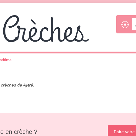
aritime
s
crèches de Aytré
.
e en crèche ?
Faire votre