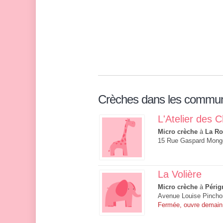
Crèches dans les commu
L'Atelier des 
Micro crèche
à
La Ro
15 Rue Gaspard Monge
La Volière
Micro crèche
à
Périg
Avenue Louise Pincho
Fermée, ouvre demain