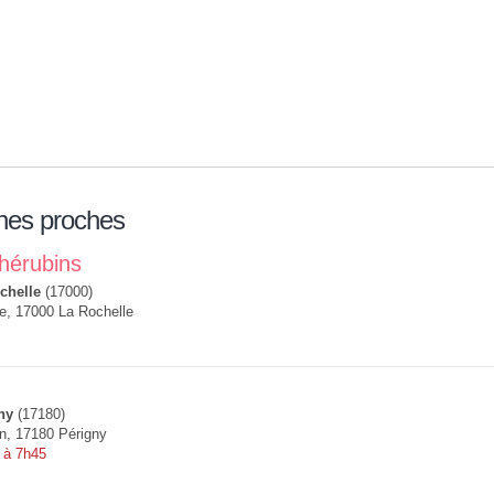
nes proches
Chérubins
chelle
(17000)
, 17000 La Rochelle
ny
(17180)
n, 17180 Périgny
 à 7h45