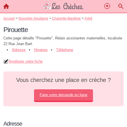
Accueil
>
Nouvelle-Aquitaine
>
Charente-Maritime
>
Aytré
Pirouette
Cette page détaille "Pirouette",
Relais assistantes maternelles
, localisée
22 Rue Jean Bart.
Adresse
Horaires
Téléphone
Améliorer cette fiche
Vous cherchez une place en crèche ?
Faire votre demande en ligne
Adresse