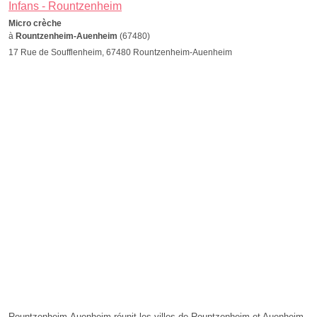
Infans - Rountzenheim
Micro crèche
à
Rountzenheim-Auenheim
(67480)
17 Rue de Soufflenheim, 67480 Rountzenheim-Auenheim
Rountzenheim-Auenheim réunit les villes de Rountzenheim et Auenheim