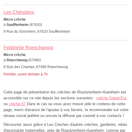
Les Chérubins
Micro crèche
à
Soufflenheim
(67620)
9 Rue du Schirrhein, 67620 Soufflenheim
Feldmisle Roeschwoog
Micro crèche
à
Rœschwoog
(67480)
6 Rue des Champs, 67480 Rœschwoog
Fermée, ouvre demain à 7h
Cette page de présentation
les crèches de Rountzenheim-Auenheim
est
accessible sur ce site depuis les sections suivantes :
crèche Grand-Est
,
ou
crèche 67
.Dans le cas ou vous avez trouvé utile le contenu de cette
page, merci d'avance de l'ajouter à vos favoris, la
recommander
sur votre
réseau social préféré ou encore la diffuser par courriel à vos contacts !
Découvrez aussi grâce à Les Creches d'autres crèches, garderies, relais
d'assistante maternelles, près de
Rountzenheim-Auenheim
, comme par