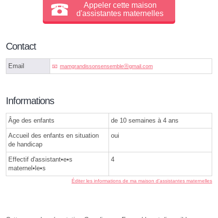
Appeler cette maison
d'assistantes maternelles
Contact
Email
mamgrandissonsensembleⓐgmail.com
Informations
Âge des enfants
de 10 semaines à 4 ans
Accueil des enfants en situation
oui
de handicap
Effectif d'assistant•e•s
4
maternel•le•s
Éditer les informations de ma maison d'assistantes maternelles