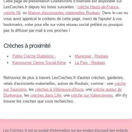
Cette page de présentation
Grandissons Ensemble
est disponible sur
LesCreches.fr depuis les listes suivantes :
crèche Hauts-de-France
,
crèche 59
, ou
Maison d'assistantes maternelles Roubaix
. Dans le cas ou
vous avez apprécié le contenu de cette page, merci de l'ajouter à vos
bookmarks, voter pour elle sur votre réseau social préféré ou pourquoi
pas la diffuser par mail à vos proches !
Crèches à proximité
Petite Crèche Diablotins -
Municipal - Roubaix
Roubaix
Kassoumaï Centre Social Alma
La Paix - Roubaix
- Roubaix
Retrouvez de plus à travers LesCreches.fr d'autres crèches, garderies,
relais d'assistante maternelles, autour de
Roubaix
, comme : une
crèche
sur Tourcoing
, les
crèches à Villeneuve-d'Ascq
, une
crèche autour de
Dunkerque
, les
crèches dans Lille
, une
crèche sur Valenciennes
, afin d'y
trouver les creches que vous recherchez.
Les Crèches .fr est un portail d'information sur les modes d'accueil des enfants