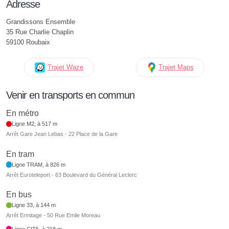
Adresse
Grandissons Ensemble
35 Rue Charlie Chaplin
59100 Roubaix
Trajet Waze
Trajet Maps
Venir en transports en commun
En métro
Ligne M2, à 517 m
Arrêt Gare Jean Lebas - 22 Place de la Gare
En tram
Ligne TRAM, à 826 m
Arrêt Euroteleport - 63 Boulevard du Général Leclerc
En bus
Ligne 33, à 144 m
Arrêt Ermitage - 50 Rue Emile Moreau
Ligne CIT5, à 218 m