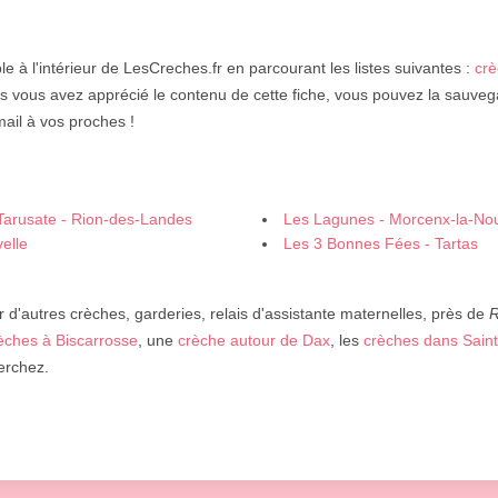
le à l'intérieur de LesCreches.fr en parcourant les listes suivantes :
crè
is vous avez apprécié le contenu de cette fiche, vous pouvez la sauveg
ail à vos proches !
Tarusate - Rion-des-Landes
Les Lagunes - Morcenx-la-Nou
elle
Les 3 Bonnes Fées - Tartas
 d'autres crèches, garderies, relais d'assistante maternelles, près de
R
èches à Biscarrosse
, une
crèche autour de Dax
, les
crèches dans Saint
erchez.