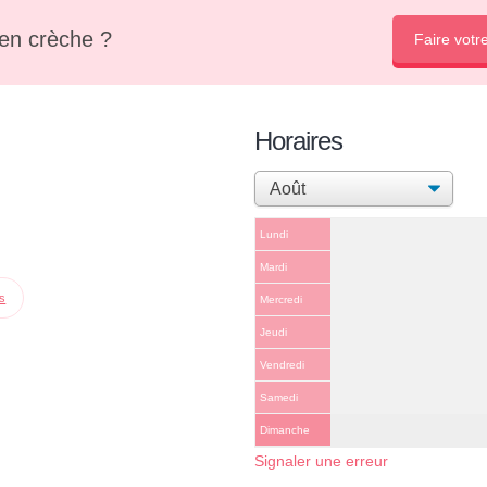
en crèche ?
Faire votr
Horaires
Lundi
Mardi
ps
Mercredi
Jeudi
Vendredi
Samedi
Dimanche
Signaler une erreur