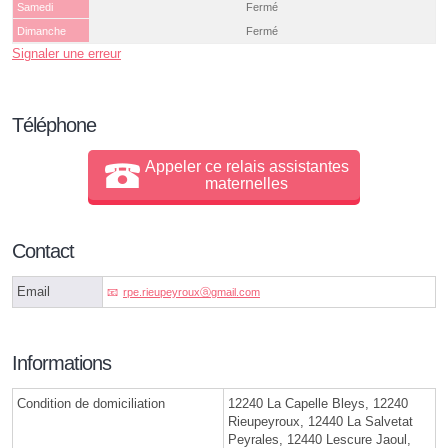
Samedi
Fermé
Dimanche
Fermé
Signaler une erreur
Téléphone
Appeler ce relais assistantes
maternelles
Contact
Email
rpe.rieupeyrouxⓐgmail.com
Informations
Condition de domiciliation
12240 La Capelle Bleys, 12240
Rieupeyroux, 12440 La Salvetat
Peyrales, 12440 Lescure Jaoul,