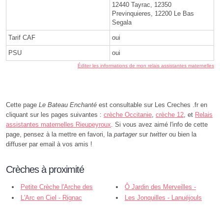
12440 Tayrac, 12350
Previnquieres, 12200 Le Bas
Segala
Tarif CAF
oui
PSU
oui
Éditer les informations de mon relais assistantes maternelles
Cette page
Le Bateau Enchanté
est consultable sur Les Creches .fr en
cliquant sur les pages suivantes :
crèche Occitanie
,
crèche 12
, et
Relais
assistantes maternelles Rieupeyroux
. Si vous avez aimé l'info de cette
page, pensez à la mettre en favori, la
partager
sur
twitter
ou bien la
diffuser par email à vos amis !
Crèches à proximité
Petite Crèche l'Arche des
Ô Jardin des Merveilles -
Zouzous - Rieupeyroux
L'Arc en Ciel - Rignac
Colombiès
Les Jonquilles - Lanuéjouls