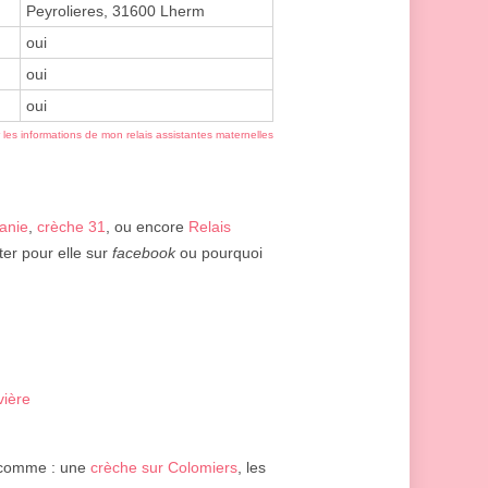
Peyrolieres, 31600 Lherm
oui
oui
oui
r les informations de mon relais assistantes maternelles
anie
,
crèche 31
, ou encore
Relais
ter pour elle sur
facebook
ou pourquoi
vière
 comme : une
crèche sur Colomiers
, les