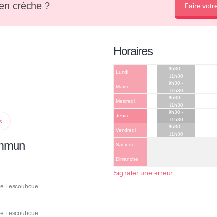
en crèche ?
Faire votr
Horaires
9h30 -
Lundi
11h30
9h30 -
Mardi
11h30
9h30 -
Mercredi
11h30
9h30 -
Jeudi
11h30
ps
9h30 -
Vendredi
11h30
ommun
Samedi
Dimanche
Signaler une erreur
 de Lescouboue
 de Lescouboue