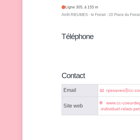
Ligne 305, à 155 m
Arrêt RIEUMES - le Foirail - 20 Place du Foirai
Téléphone
Contact
Email
rpesavesⓐcc-co
www.cc-coeurdega
Site web
-individuel-relais-pe