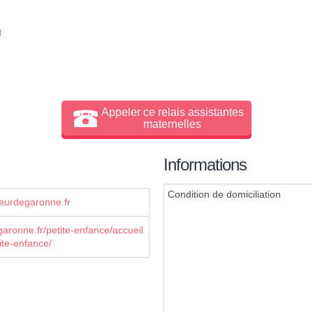
l
Appeler ce relais assistantes
maternelles
Informations
Condition de domiciliation
eurdegaronne.fr
ronne.fr/petite-enfance/accueil
tite-enfance/