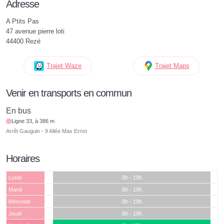
Adresse
A Ptits Pas
47 avenue pierre loti
44400 Rezé
Trajet Waze
Trajet Maps
Venir en transports en commun
En bus
Ligne 33, à 386 m
Arrêt Gauguin - 9 Allée Max Ernst
Horaires
Lundi
8h - 19h
Mardi
8h - 19h
Mercredi
8h - 19h
Jeudi
8h - 19h