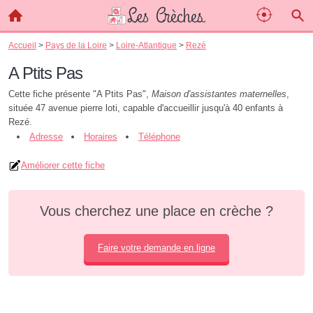
Accueil
>
Pays de la Loire
>
Loire-Atlantique
>
Rezé
A Ptits Pas
Cette fiche présente "A Ptits Pas",
Maison d'assistantes maternelles
,
située 47 avenue pierre loti, capable d'accueillir jusqu'à 40 enfants à
Rezé.
Adresse
Horaires
Téléphone
Améliorer cette fiche
Vous cherchez une place en crèche ?
Faire votre demande en ligne