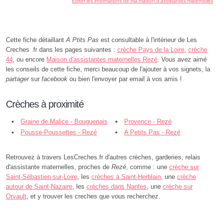
Éditer les informations de ma maison d'assistantes maternelles
Cette fiche détaillant
A Ptits Pas
est consultable à l'intérieur de Les
Creches .fr dans les pages suivantes :
crèche Pays de la Loire
,
crèche
44
, ou encore
Maison d'assistantes maternelles Rezé
. Vous avez aimé
les conseils de cette fiche, merci beaucoup de l'ajouter à vos signets, la
partager
sur
facebook
ou bien l'envoyer par email à vos amis !
Crèches à proximité
Graine de Malice - Bouguenais
Provence - Rezé
Pousse-Poussettes - Rezé
A Petits Pas - Rezé
Retrouvez à travers LesCreches.fr d'autres crèches, garderies, relais
d'assistante maternelles, proches de
Rezé
, comme : une
crèche sur
Saint-Sébastien-sur-Loire
, les
crèches à Saint-Herblain
, une
crèche
autour de Saint-Nazaire
, les
crèches dans Nantes
, une
crèche sur
Orvault
, et y trouver les creches que vous recherchez.