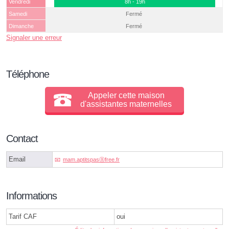
Vendredi
8h - 19h
Samedi
Fermé
Dimanche
Fermé
Signaler une erreur
Téléphone
Appeler cette maison
d'assistantes maternelles
Contact
Email
mam.aptitspasⓐfree.fr
Informations
Tarif CAF
oui