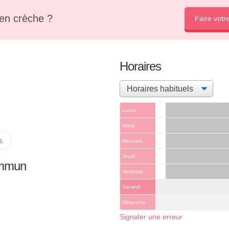
en crèche ?
Faire votr
Horaires
Lundi
Mardi
ps
Mercredi
Jeudi
ommun
Vendredi
Samedi
Dimanche
Signaler une erreur