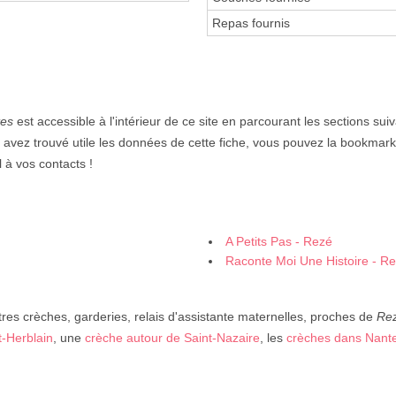
Repas fournis
tes
est accessible à l'intérieur de ce site en parcourant les sections sui
s avez trouvé utile les données de cette fiche, vous pouvez la bookmark
 à vos contacts !
A Petits Pas - Rezé
Raconte Moi Une Histoire - R
res crèches, garderies, relais d'assistante maternelles, proches de
Re
t-Herblain
, une
crèche autour de Saint-Nazaire
, les
crèches dans Nant