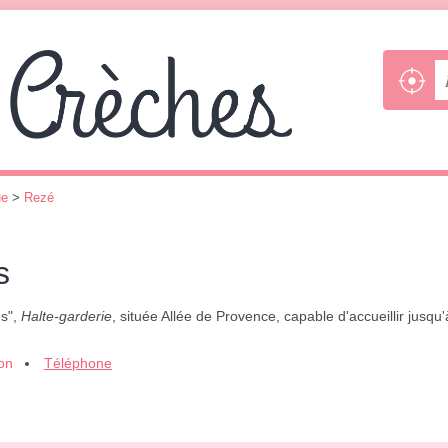
ue
>
Rezé
s
es",
Halte-garderie
, située Allée de Provence, capable d'accueillir jusq
ion
Téléphone