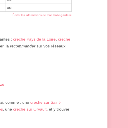
oui
Éditer les informations de mon halte-garderie
vantes :
crèche Pays de la Loire
,
crèche
er, la
recommander
sur vos réseaux
ezé
zé
, comme : une
crèche sur Saint-
es
, une
crèche sur Orvault
, et y trouver