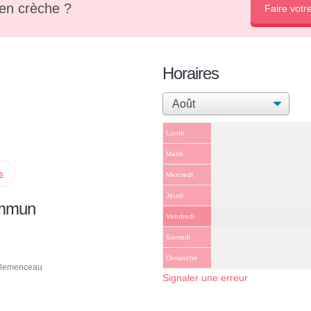
en crèche ?
Faire votr
Horaires
Lundi
Mardi
ps
Mercredi
Jeudi
ommun
Vendredi
Samedi
Dimanche
Clemenceau
Signaler une erreur