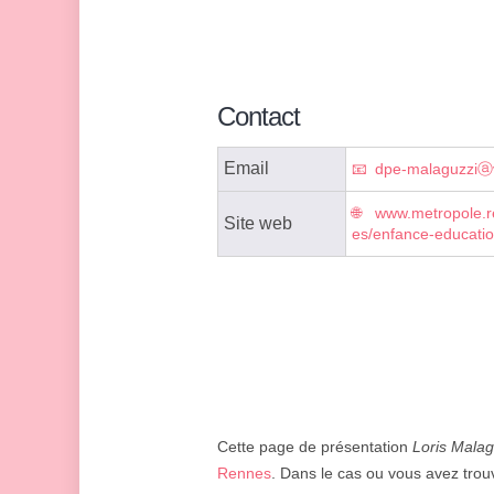
Contact
Email
dpe-malaguzziⓐvi
www.metropole.re
Site web
es/enfance-educatio
Cette page de présentation
Loris Malag
Rennes
. Dans le cas ou vous avez trouv