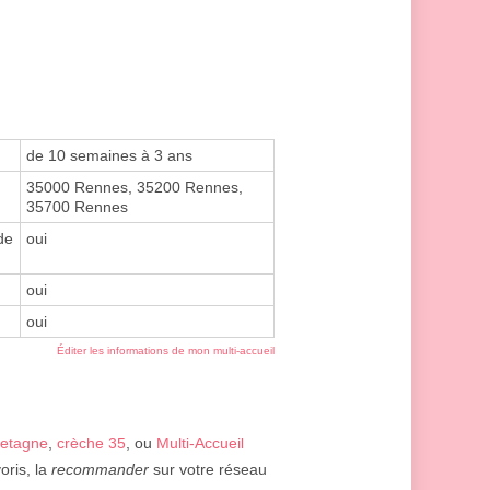
de 10 semaines à 3 ans
35000 Rennes, 35200 Rennes,
35700 Rennes
de
oui
oui
oui
Éditer les informations de mon multi-accueil
retagne
,
crèche 35
, ou
Multi-Accueil
oris, la
recommander
sur votre réseau