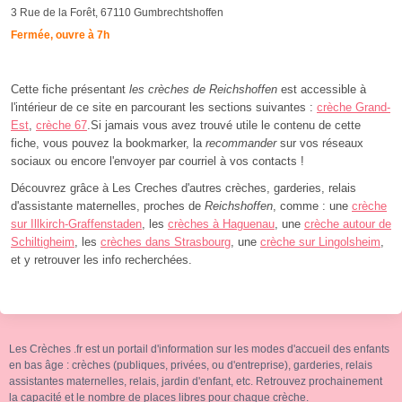
3 Rue de la Forêt, 67110 Gumbrechtshoffen
Fermée, ouvre à 7h
Cette fiche présentant
les crèches de Reichshoffen
est accessible à
l'intérieur de ce site en parcourant les sections suivantes :
crèche Grand-
Est
,
crèche 67
.Si jamais vous avez trouvé utile le contenu de cette
fiche, vous pouvez la bookmarker, la
recommander
sur vos réseaux
sociaux ou encore l'envoyer par courriel à vos contacts !
Découvrez grâce à Les Creches d'autres crèches, garderies, relais
d'assistante maternelles, proches de
Reichshoffen
, comme : une
crèche
sur Illkirch-Graffenstaden
, les
crèches à Haguenau
, une
crèche autour de
Schiltigheim
, les
crèches dans Strasbourg
, une
crèche sur Lingolsheim
,
et y retrouver les info recherchées.
Les Crèches .fr est un portail d'information sur les modes d'accueil des enfants
en bas âge : crèches (publiques, privées, ou d'entreprise), garderies, relais
assistantes maternelles, relais, jardin d'enfant, etc. Retrouvez prochainement
la capacité et le nombre de places libres pour chaque crèche.