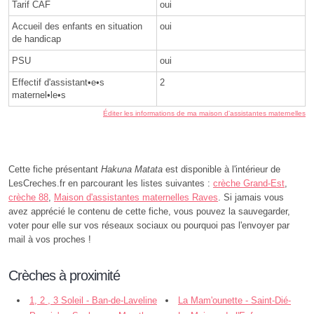
Tarif CAF
oui
Accueil des enfants en situation
oui
de handicap
PSU
oui
Effectif d'assistant•e•s
2
maternel•le•s
Éditer les informations de ma maison d'assistantes maternelles
Cette fiche présentant
Hakuna Matata
est disponible à l'intérieur de
LesCreches.fr en parcourant les listes suivantes :
crèche Grand-Est
,
crèche 88
,
Maison d'assistantes maternelles Raves
. Si jamais vous
avez apprécié le contenu de cette fiche, vous pouvez la sauvegarder,
voter pour elle sur vos réseaux sociaux ou pourquoi pas l'envoyer par
mail à vos proches !
Crèches à proximité
1, 2 , 3 Soleil - Ban-de-Laveline
La Mam'ounette - Saint-Dié-