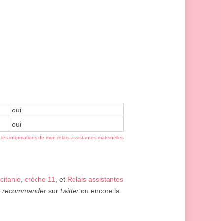
oui
oui
r les informations de mon relais assistantes maternelles
citanie
,
crèche 11
, et
Relais assistantes
a
recommander
sur
twitter
ou encore la