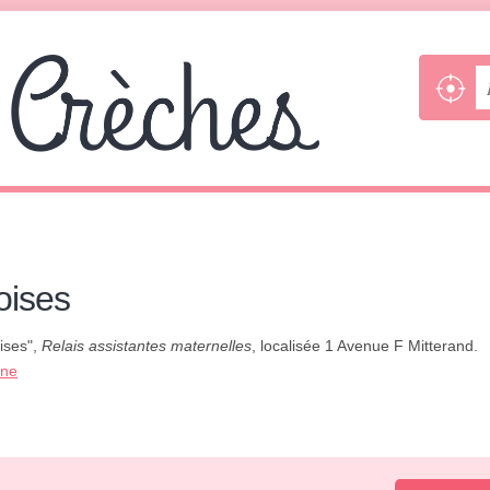
oises
ises",
Relais assistantes maternelles
, localisée 1 Avenue F Mitterand.
one