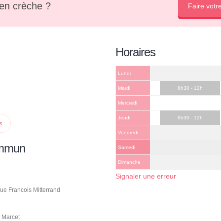
en crèche ?
Faire votr
Horaires
Lundi
Mardi
8h30 - 12h
Mercredi
Jeudi
8h30 - 12h
ps
Vendredi
ommun
Samedi
Dimanche
Signaler une erreur
ue Francois Mitterrand
 Marcet