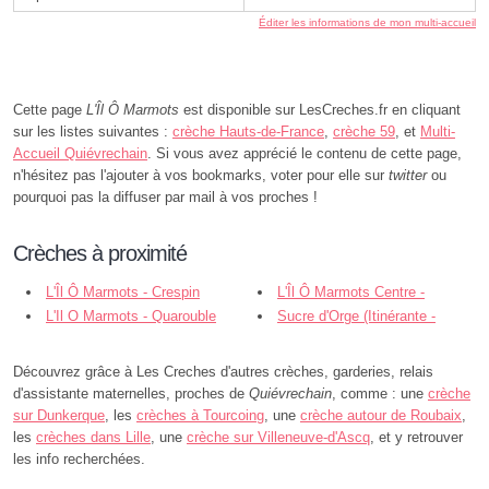
Éditer les informations de mon multi-accueil
Cette page
L'Îl Ô Marmots
est disponible sur LesCreches.fr en cliquant
sur les listes suivantes :
crèche Hauts-de-France
,
crèche 59
, et
Multi-
Accueil Quiévrechain
. Si vous avez apprécié le contenu de cette page,
n'hésitez pas l'ajouter à vos bookmarks, voter pour elle sur
twitter
ou
pourquoi pas la diffuser par mail à vos proches !
Crèches à proximité
L'Îl Ô Marmots - Crespin
L'Îl Ô Marmots Centre -
L'Il O Marmots - Quarouble
Crespin
Sucre d'Orge (Itinérante -
Quarouble
Découvrez grâce à Les Creches d'autres crèches, garderies, relais
d'assistante maternelles, proches de
Quiévrechain
, comme : une
crèche
sur Dunkerque
, les
crèches à Tourcoing
, une
crèche autour de Roubaix
,
les
crèches dans Lille
, une
crèche sur Villeneuve-d'Ascq
, et y retrouver
les info recherchées.